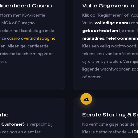
licentieerd Casino
Vul je Gegevens in
atform met KSA-licentie
Klik op "Registreren" of "A
), MGA of Curaçao
Vul in:
volledige naam
(zoal
oleer het licentielogo in de
geboortedatum
(je moet 1
onze
casino overzichtspagina
mailadres
,
telefoonnum
en. Alleen gelicentieerde
Kies een veilig wachtwoord:
juridische bescherming voor
tekens, mix van hoofdletters,
ers.
cijfers en symbolen. Vermij
liggende wachtwoorden zoa
of namen.
4
atie
Eerste Storting & S
r Customer)
is verplicht bij
Na verificatie ga je naar de 
 casino's en dient ter
Kies je betaalmethode —
iD