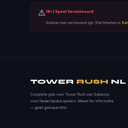
⚠️
18+ | Speel Verantwoord
Gokken kan verslavend zijn. Stel limieten in.
Kan
TOWER
RUSH
NL
Complete gids voor Tower Rush van Galaxsys
voor Nederlandse spelers. Alleen ter informatie
— geen gokoperator.