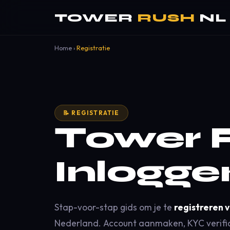
TOWER
RUSH
NL
Home
›
Registratie
📝 REGISTRATIE
Tower R
Inlogge
Stap-voor-stap gids om je te
registreren 
Nederland. Account aanmaken, KYC verifica