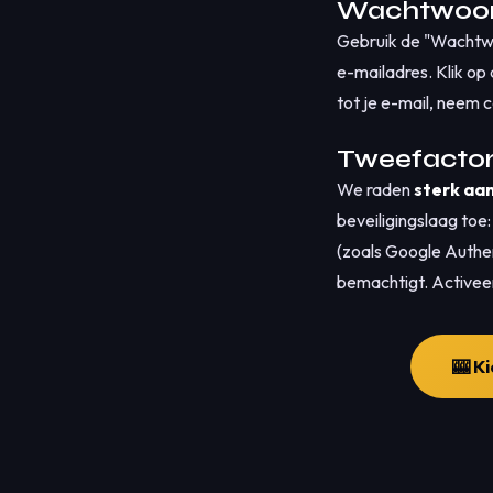
Wachtwoor
Gebruik de "Wachtwoo
e-mailadres. Klik op
tot je e-mail, neem 
Tweefactora
We raden
sterk aa
beveiligingslaag toe
(zoals Google Authen
bemachtigt. Activeer
🎰 K