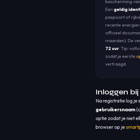
bescherming van j
Een
geldig ident
paspoort of rijbe
recente energier
officieel documen
maanden). De ver
72 uur
. Tip: volto
zodat je eerste
o
vertraagd.
Inloggen bi
Na registratie log je
gebruikersnaam
(o
optie zodat je niet e
browser op je
smart