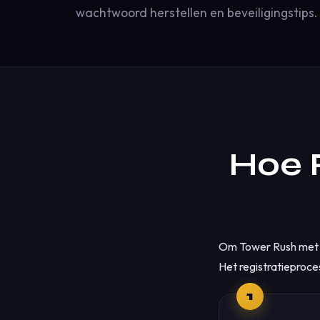
wachtwoord herstellen en beveiligingstips.
Hoe R
Om Tower Rush me
Het registratieproc
1