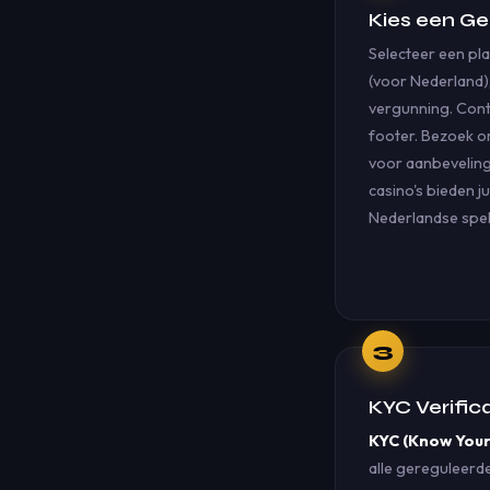
Kies een Ge
Selecteer een pl
(voor Nederland
vergunning. Contr
footer. Bezoek 
voor aanbeveling
casino's bieden 
Nederlandse spel
3
KYC Verific
KYC (Know You
alle gereguleerde