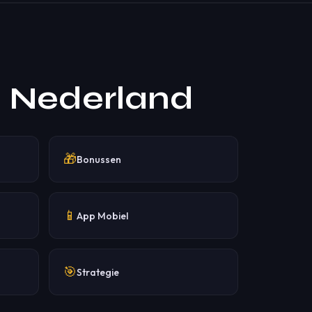
h Nederland
🎁
Bonussen
📱
App Mobiel
🎯
Strategie