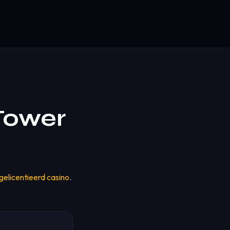
 Tower
gelicentieerd casino
.
: