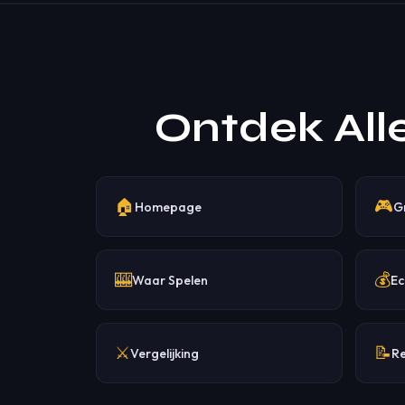
Ontdek All
🏠
🎮
Homepage
G
🎰
💰
Waar Spelen
Ec
⚔️
📝
Vergelijking
Re